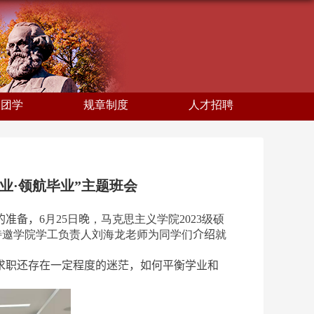
建团学
规章制度
人才招聘
就业·领航毕业”主题班会
的准备，
6
月
25
日
晚
，马克思主义学院
2023
级硕
特邀学院学工负责人刘海龙老师为同学们
介绍
就
求职还存在一定程度的迷茫，如何平衡学业和