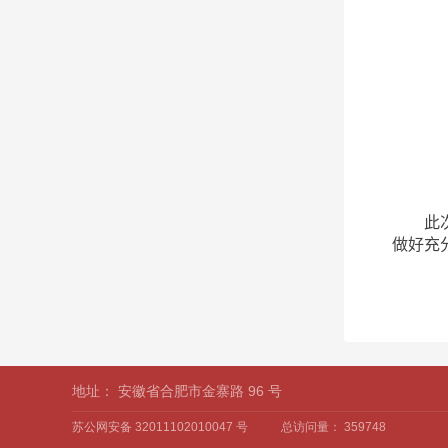
此
做好充
地址：
安徽省合肥市金寨路 96 号
苏公网安备 32011102010047 号
总访问量：
359748