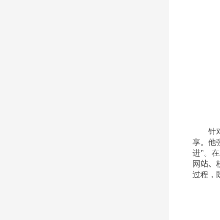
针
享。他
进”。
网站、
过程，