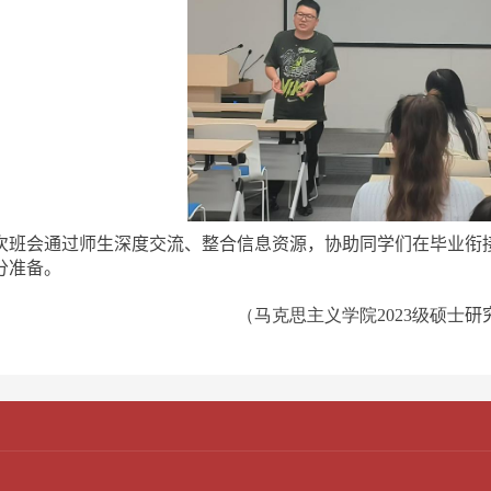
次班会通过师生深度交流、整合信息资源，协助同学们在毕业衔
分准备。
（马克思主义学院
20
23
级硕士
研