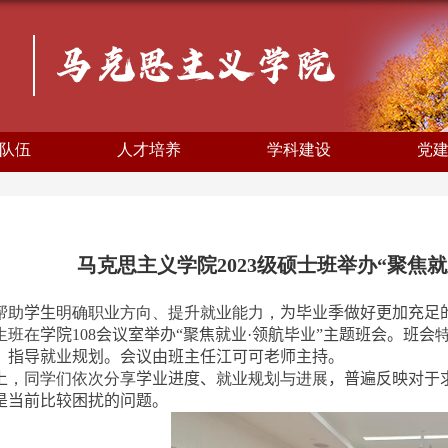
队伍
人才培养
学科建设
党
马克思主义学院2023级硕士班举办“聚焦
帮助
学生
明确职业方向、提升就业能力，
为毕业季做好更加充足
生班在
学院
108
会议室举办
“聚焦就业
·
领航毕业”主题班会
。班会
，
指导就业规划。会议由班主任江可可老师主持。
上
，同学们依次分享
学业进度、
就业规划与进展
，
普遍反映对于
是当前比较困扰的问题。