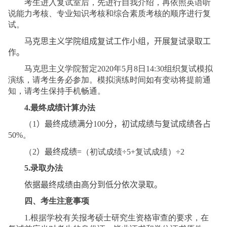
考生进入复试室后，先进行自我介绍，再依照英语听
说能力考核、专业知识考核和综合素质考核的顺序进行复
试。
马克思主义学院组成复试工作小组，开展复试录取工
作。
马克思主义学院暂定
2020
年
5
月
8
日
14
:
3
0
组织复试模拟
演练，请考生务必参加。模拟演练时间如有变动将提前通
知，请考生保持手机畅通。
4.
最终成绩计算办法
（
1
）最终成绩
满分
100
分
，初试成绩与复试成绩各占
50%
。
（
2
）
最终成绩
=
（初试成绩
÷5+
复试成绩）
÷2
5.
录取办法
依据最终成绩由高分到低分依次录取。
四、考生注意事项
1.
根据学校有关报考硕士研究生资格审查的要求，在