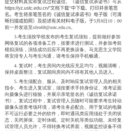
提交材料真实和复试过程诚信。《诚信复试承诺书》可从
https://yz.ustc.edu.cn/“
文档下载”
中下载、打印并亲笔签
名。考生将亲笔签名的《诚信复试承诺书》电子版（可清
晰扫描或拍照）及前述有关材料电子版，于
5
月
8
日
10
：
00
前一并发送至
xfen68@ustc.edu.cn
。
3
.
考生须按学校发布的考生复试须知，提前做好参加
网络复试的各项准备工作，按要求进行测试，并参加考前
模拟演练，演练成功后应不再更换设备。马克思主义学院
将安排专人与考生沟通，请考生保持手机畅通。
4
.
复试时，考生房间内光线应充足均匀，视频清晰，
保持桌面整洁，复试期间房间内不得有其他人员进入。
5
.
考生须配合、服从、及时响应复试管理人员的相关
指令。考生进入复试室，须按要求手持身份证、准考证面
向摄像头进行核验，并展示亲笔签名的《诚信复试承诺
书》。复试过程中，复试管理人员随时可能要求考生转动
摄像头巡查考场环境，请考生务必配合。用于复试的电脑
不可运行必要之外的软件，即时通讯类应用须处于关闭状
态，关闭屏保、定时休眠、定时关机等类似功能。未经复
试管理人员允许，不得转换考试界面，视频监控设备不得