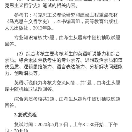
克思主义哲学史》笔试的相关内容。
参考书：马克思主义理论研究和建设工程重点教材
《马克思主义哲学史》，本书编写组，高等教育出版社、
人民出版社，
2012
年版。
专业知识
考核
共
3
题，由考生从题库中随机抽取试题
回答。
（
2
）综合
考核
主要考核考生的英语听说能力和综合
素质。综合素质包括考生的专业素养、思想政治素质和道
德品质、逻辑思维能力、语言表达能力、分析解决问题能
力、创新潜质等。
英语听说能力考核为交流问答，共
1
题，由考生从题
库中随机抽取试题回答。
综合素质考核共
2
题，由考生从题库中随机抽取试题
回答。
3.
复试流程
复试时间：
2020
年
5
月
10
日，上午
8
：
3
0
开始，下午
14
：
30
开始。