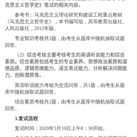
克思主义哲学史》笔试的相关内容。
参考书：马克思主义理论研究和建设工程重点教材
《马克思主义哲学史》，本书编写组，高等教育出版社、
人民出版社，
2012
年版。
专业知识
考核
共
3
题，由考生从题库中随机抽取试题
回答。
（
2
）综合
考核
主要考核考生的英语听说能力和综合
素质。综合素质包括考生的专业素养、思想政治素质和道
德品质、逻辑思维能力、语言表达能力、分析解决问题能
力、创新潜质等。
英语听说能力考核为交流问答，共
1
题，由考生从题
库中随机抽取试题回答。
综合素质考核共
2
题，由考生从题库中随机抽取试题
回答。
3.
复试流程
复试时间：
2020
年
5
月
10
日上午
8
：
30
开始。