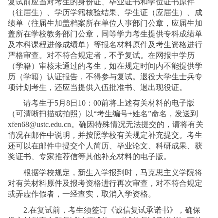
复试前应当对考生的身份证、毕业证书和学位证书原件
（往届生）、学历学籍核验结果、学生证（应届生）、成
绩单（往届生加盖档案所在单位人事部门公章，应届生加
盖所在学校教务部门公章，同等学力考生提供专科成绩单
及本科课程进修成绩单）等报名材料原件及考生资格进行
严格审查。对不符合规定者，不予复试。在网报中学历
（学籍）审核未通过的考生，如在规定时间内不能提供学
历（学籍）认证报告，不得参与复试。退役大学生士兵专
项计划考生，还应当提供入伍批准书、退出现役证。
请考生于
5
月
8
日
10
：
00
前将上述有关材料的电子版
（可清晰扫描或拍照）以“考生编号
+
姓名”命名，发送到
xfen68@ustc.edu.cn
。确因特殊情况无法提交的，请将有关
情况在邮件中说明，并按照学校有关规定补充提交。考生
还可以在邮件中提交个人简历、毕业论文、科研成果、获
奖证书、专家推荐信等其他补充材料的电子版。
根据学校规定，新生入学报到时，马克思主义学院将
对有关材料原件及报考资格进行再次审查，对不符合规定
或弄虚作假者，一经查实，取消入学资格。
2
.
在复试前，考生须签订《诚信复试承诺书》，确保