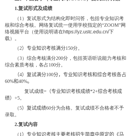
1.
复试形式及成绩
（
1
）复试形式为结构化即时问答，包括专业知识考
核和综合考核。网络复试统一使用学校指定的“
ZOOM”
网
络视频平台（使用说明请在
https://yz.ustc.edu.cn/
下
载）。
（
2
）专业知识考核
满分
150
分。
（
3
）综合考核满分
200
分，包括英语听说能力考核和
综合素质考核，各占
100
分。
（
4
）复试满分
100
分，专业知识考核和综合考核各占
60%
和
40%
。
复试成绩
=
（专业知识
考核
成绩
*2+
综合
考核
成
绩）
÷5
。
（
5
）
复试成绩
60
分为合格。复试成绩不合格者不予
录取。
2.
复试内容
（
1
）专业知识
考核
主要考核招生简章中原定的《马