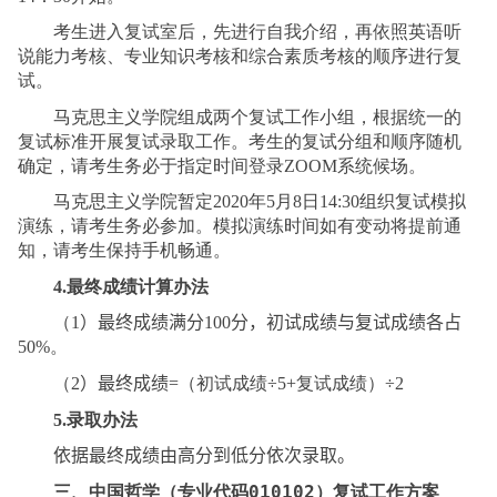
考生进入复试室后，先进行自我介绍，再依照英语听
说能力考核、专业知识考核和综合素质考核的顺序进行复
试。
马克思主义学院组成两个复试工作小组，根据统一的
复试标准开展复试录取工作。考生的复试分组和顺序随机
确定，请考生务必于指定时间登录
Z
OOM
系统候场。
马克思主义学院暂定
2020
年
5
月
8
日
14
:
3
0
组织复试模拟
演练，请考生务必参加。模拟演练时间如有变动将提前通
知，请考生保持手机畅通。
4.
最终成绩计算办法
（
1
）最终成绩
满分
100
分
，初试成绩与复试成绩各占
50%
。
（
2
）
最终成绩
=
（初试成绩
÷5+
复试成绩）
÷2
5.
录取办法
依据最终成绩由高分到低分依次录取。
三、中国哲学（专业代码
010102
）复试工作方案