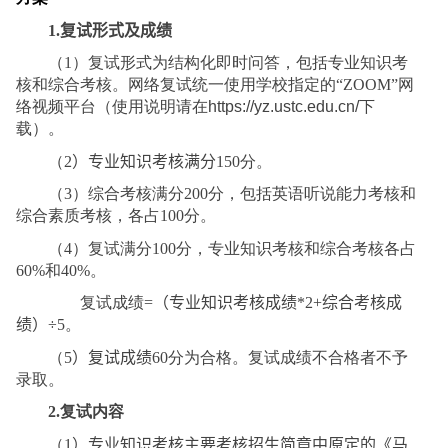
1.
复试形式及成绩
（
1
）复试形式为结构化即时问答，包括专业知识考
核和综合考核。网络复试统一使用学校指定的“
ZOOM”
网
络视频平台（使用说明请在
https://yz.ustc.edu.cn/
下
载）。
（
2
）专业知识考核
满分
150
分。
（
3
）综合考核满分
200
分，包括英语听说能力考核和
综合素质考核，各占
100
分。
（
4
）复试满分
100
分，专业知识考核和综合考核各占
60%
和
40%
。
复试成绩
=
（专业知识
考核
成绩
*2+
综合
考核
成
绩）
÷5
。
（
5
）
复试成绩
60
分为合格。复试成绩不合格者不予
录取。
2.
复试内容
（
1
）专业知识
考核
主要考核招生简章中原定的《马